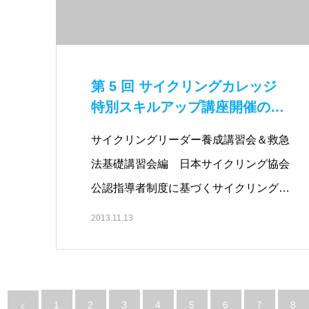
第 5 回 サイクリングカレッジ
特別スキルアップ講座開催のご
案内
サイクリングリーダー養成講習会＆救急
法基礎講習会編 日本サイクリング協会
公認指導者制度に基づくサイクリング…
2013.11.13
1
2
3
4
5
6
7
8