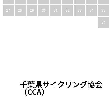
27
28
29
30
31
32
33
34
35
54
千葉県サイクリング協会
（CCA）