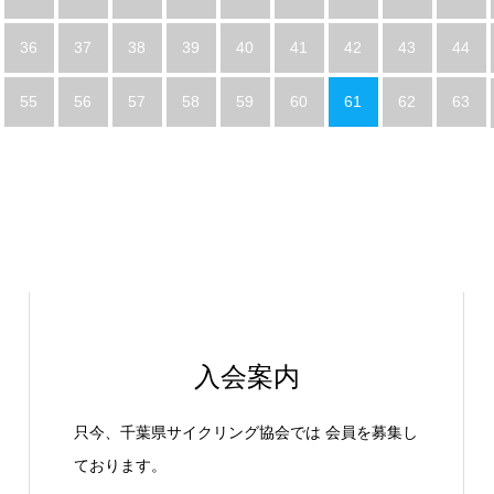
36
37
38
39
40
41
42
43
44
55
56
57
58
59
60
61
62
63
入会案内
只今、千葉県サイクリング協会では 会員を募集し
ております。