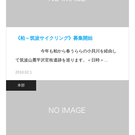
《柏～筑波サイクリング》募集開始
今年も柏から春うららの小貝川を経由し
て筑波山麓平沢官衙遺跡を巡ります。＜日時＞…
2016.02.1
本部