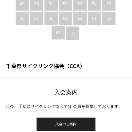
49
50
51
52
53
54
55
56
57
58
59
60
61
62
63
千葉県サイクリング協会（CCA）
入会案内
只今、千葉県サイクリング協会では 会員を募集しております。
入会のご案内