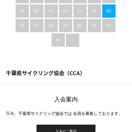
49
50
51
52
53
54
55
56
57
58
59
60
61
62
63
千葉県サイクリング協会（CCA）
入会案内
只今、千葉県サイクリング協会では 会員を募集しております。
入会のご案内