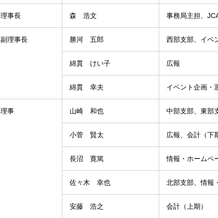
理事長
森 浩文
事務局主担、JC
副理事長
勝河 五郎
西部支部、イベ
綿貫 けい子
広報
綿貫 幸夫
イベント企画・
理事
山崎 和也
中部支部、東部
小菅 賢太
広報、会計（下
長沼 寛篤
情報・ホームペ
佐々木 幸也
北部支部、情報
安藤 浩之
会計（上期）