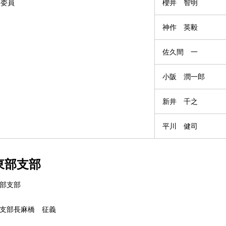
委員
櫻井 智明
神作 英毅
佐久間 一
小阪 潤一郎
新井 千之
平川 健司
東部支部
部支部
支部長麻橋 征義