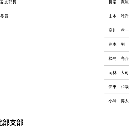
副支部長
長沼 寛篤
委員
山本 雅洋
高川 孝一
岸本 剛
松島 亮介
岡林 大司
伊東 和哉
小澤 博太
北部支部