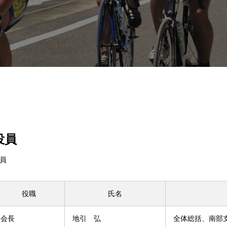
役員
員
役職
氏名
会長
地引 弘
全体総括、南部