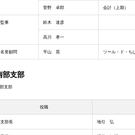
菅野 卓郎
会計（上期）
監事
鈴木 達彦
高川 孝一
名誉顧問
平山 晃
ツール・ド・ち
南部支部
部支部
役職
支部長
地引 弘