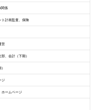
A関係
ント計画監査、保険
運営
支部、会計（下期）
期）
ージ
・ホームページ