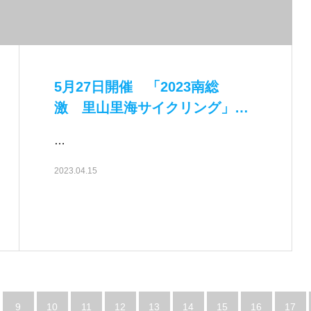
5月27日開催 「2023南総
激 里山里海サイクリング」詳
細情報公開…
…
2023.04.15
9
10
11
12
13
14
15
16
17