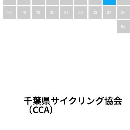
27
28
29
30
31
32
33
34
35
54
千葉県サイクリング協会
（CCA）