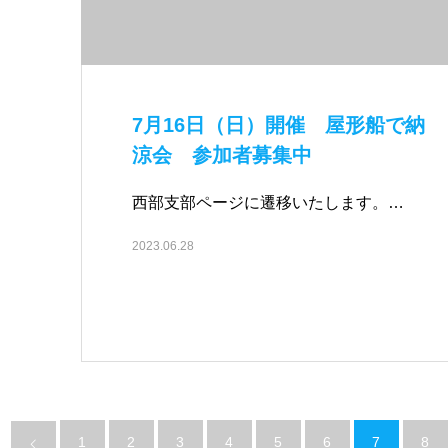
7月16日（日）開催 屋形船で納
涼会 参加者募集中
西部支部ページに遷移いたします。…
2023.06.28
1
2
3
4
5
6
7
8