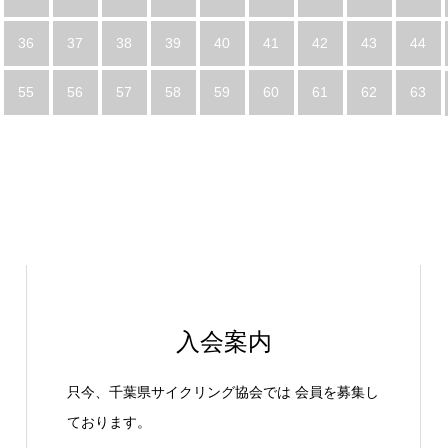
36
37
38
39
40
41
42
43
44
55
56
57
58
59
60
61
62
63
入会案内
只今、千葉県サイクリング協会では 会員を募集し
ております。