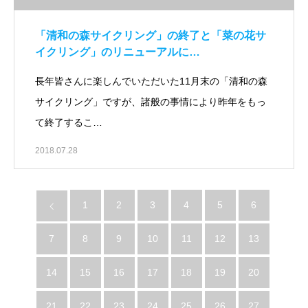
「清和の森サイクリング」の終了と「菜の花サ
イクリング」のリニューアルに…
長年皆さんに楽しんでいただいた11月末の「清和の森
サイクリング」ですが、諸般の事情により昨年をもっ
て終了するこ…
2018.07.28
1
2
3
4
5
6
7
8
9
10
11
12
13
14
15
16
17
18
19
20
21
22
23
24
25
26
27