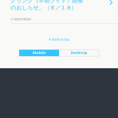
のおしらせ。（８／１８）
11 RESPONSES
Back to top
Mobile
Desktop