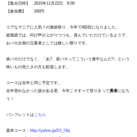
【集合日時】 2015年11月22日 8:00
【参加費】 200円
コアなマニアに人気？の激坂祭り、今年で4回目になりました。
超激坂では、叫び声が上がりつつも、喜んでいただけているようで、
おバカ企画の立案者としては嬉しい限りです。
坂バカだけでなく、「あ?、坂バカってこういう連中なんだ?」という
怖いもの見たさの方も歓迎します。
コースは去年と同じ予定です。
去年登れなかった坂がある君、今年こそすべて登りきって
勇者
になろ
う！
パンフレットは
こちら
基本コース：
http://yahoo.jp/DJ_Obj