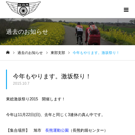
過去のお知らせ
過去のお知らせ
東部支部
今年もやります。激坂祭り！
ホーム
今年もやります。激坂祭り！
2015.10.7
東総激坂祭り2015 開催します！
今年は11月22日(日)、去年と同じく3連休の真ん中です。
【集合場所】 旭市
長熊運動公園
（長熊釣堀センター）