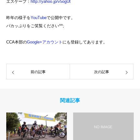
エスケープ：
http://yahoo.jp/v5ogUt
昨年の様子を
YouTube
で公開中です。
バカッぷりをご笑覧ください^^;
CCA本部の
Google+アカウント
にも登録してあります。
前の記事
次の記事
関連記事