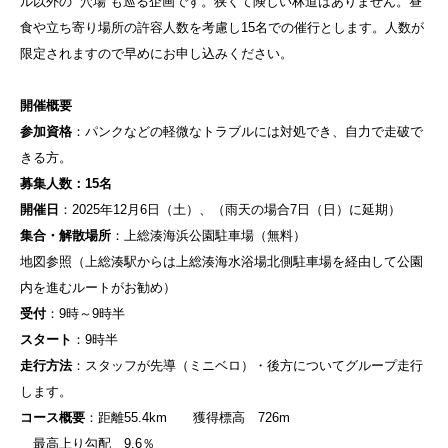
ル以外の “穴場”も巡る企画です。狭くて険しい林道はありません。昼
食や立ち寄り場所の許容人数を考慮し15名での催行とします。人数が
限定されますので早めにお申し込みください。
開催概要
参加資格
：パンクなどの軽微なトラブルには対処でき、自力で走破で
きる方。
募集人数：15
名
開催日
：2025年12月6日（土）、（雨天の場合7日（日）に延期）
集合・解散場所
：上総湊海浜公園駐車場（無料）
地図参照（上総湊駅からは上総湊海水浴場北側駐車場を経由して公園
内を進むルートがお勧め）
受付
：9時～9時半
スタート
：9時半
走行方法
：スタッフが先導（ミニベロ）・後方についてグループ走行
します。
コース概要
：距離55.4km 獲得標高 726m
最高上り勾配 9.6％