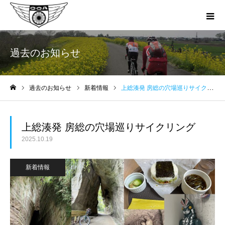
過去のお知らせ
過去のお知らせ
新着情報
上総湊発 房総の穴場巡りサイクリング
ホーム
上総湊発 房総の穴場巡りサイクリング
2025.10.19
新着情報