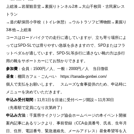
上総湊→岩屋観音堂→素掘りトンネル2本→大山千枚田・古民家レス
トラン
→道の駅保田小学校（トイレ休憩）→ウルトラソフビ博物館→素掘り
3本他→上総湊
コースはロードバイクでの走行に適していますが、立ち寄り場所によ
ってはSPD-SLでは滑りやすい急坂を歩きますので、SPDまたはフラ
ットペダルが適しています。SPD-SL等歩行に適さない靴の方は歩行
用の靴をサポートカーにてお預かりできます。
参加費
：会員：1500円／人、一般：2000円／人 当日徴収
昼食
：棚田カフェ・ごんべい https://tanada-gonbei.com/
個人で支払をお願いします。 スムーズな食事提供のため、申込時に
メニューを決めていただきます。
申込み受付期間：
11月1日を目途に受付ページ開設～11月30日
（先着順で定員になり次第終了）
申込み方法
：千葉県サイクリング協会ホームページの本イベント開催
案内記事にあるリンクより、事前登録（CCA会員番号、氏名、生年月
日、住所、電話番号、緊急連絡先、メールアドレス）昼食希望等を入