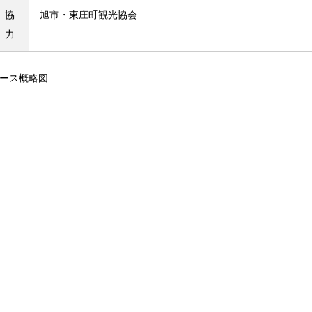
協
旭市・東庄町観光協会
力
ース概略図