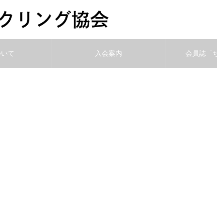
ついて
入会案内
会員誌「
開催 第2回東総里山里海サイ