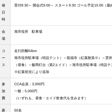
催
受付8:30～ 開会式9:00～ スタート9:30 ゴール予定15:00
日
時
会
旭市役所 駐車場
場
コ
走行距離64km
ー
旭市役所駐車場（特設テント）～龍福寺（紅葉散策※）～雲井
ス
（昼食）～飯岡灯台（第2エイド）～旭市役所駐車場（特設テ
※紅葉状況により追加
参
CCA会員：3,000円
加
一般：5,000円
費
（いずれも、昼食・エイド飲食代を含みます）
募
50名