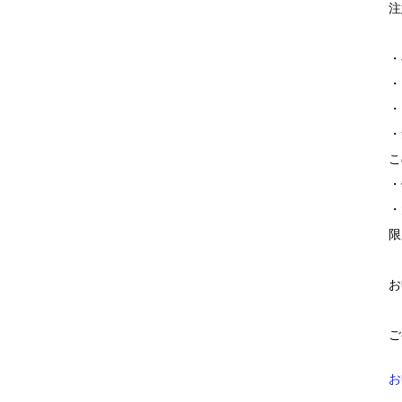
注
・
・
・
・
こ
・
・
限
お
ご
お