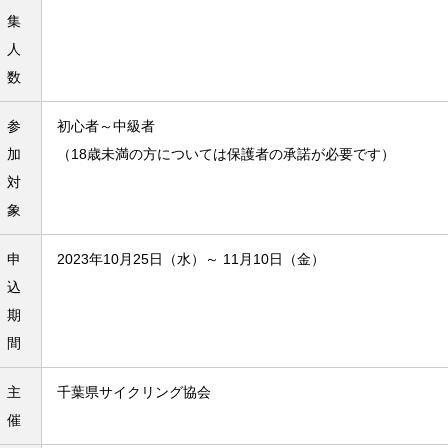
集
人
数
参
初心者～中級者
加
（18歳未満の方については保護者の承諾が必要です）
対
象
申
2023年10月25日（水）～ 11月10日（金）
込
期
間
主
千葉県サイクリング協会
催