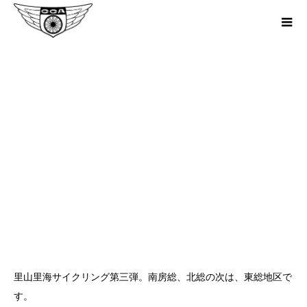
第1回 東総 里山・里海サイクリング
～東庄から飯岡灯台へGO!～
里山里海サイクリング第三弾。南房総、北総の次は、東総地区で
す。