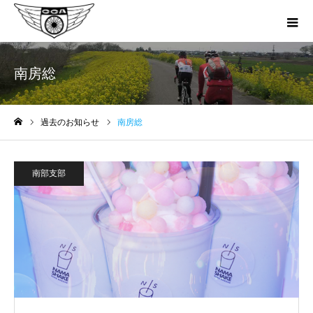
南房総
過去のお知らせ
南房総
ホーム
南部支部