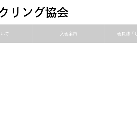
ついて
入会案内
会員誌「
ント】素掘りトンネル巡