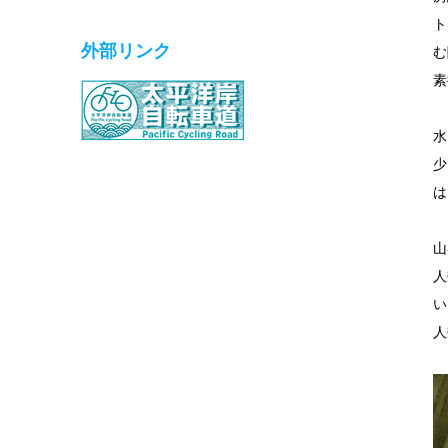
ト
外部リンク
む
素
水
少
は
山
人
い
人