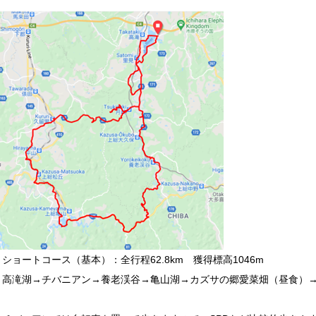
ショートコース（基本）：全行程62.8km 獲得標高1046m
高滝湖→チバニアン→養老渓谷→亀山湖→カズサの郷愛菜畑（昼食）