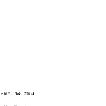
→久留里→月崎→高滝湖