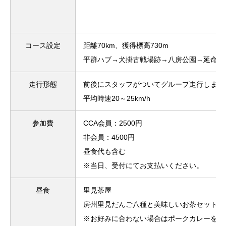
コース設定
距離70km、獲得標高730m
平群ハブ→犬掛古戦場跡→八房公園→延命寺
走行形態
前後にスタッフがついてグループ走行します
平均時速20～25km/h
参加費
CCA会員：2500円
非会員：4500円
昼食代も含む
※当日、受付にてお支払いください。
昼食
里見茶屋
房州里見だんご八種と美味しいお茶セット 
※お好みに合わない場合はポークカレーを選