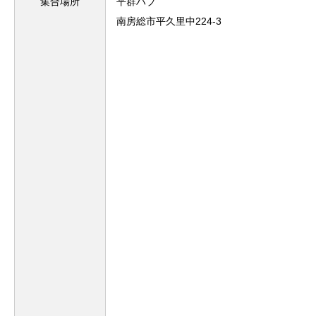
集合場所
平群ハブ
南房総市平久里中224-3