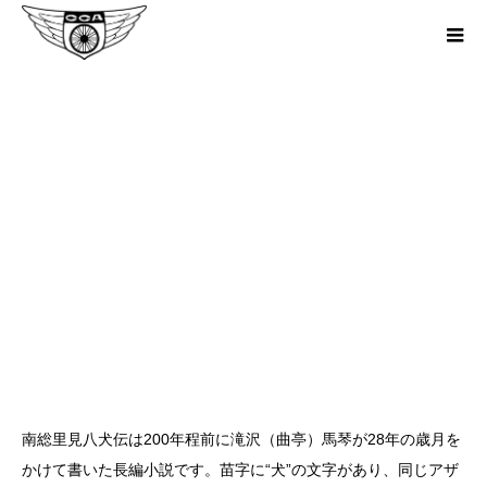
2024年4月20日（土）開催 第2回
南総里見八犬伝聖地巡礼サイクリン
グ
南総里見八犬伝は200年程前に滝沢（曲亭）馬琴が28年の歳月を
かけて書いた長編小説です。苗字に“犬”の文字があり、同じアザ