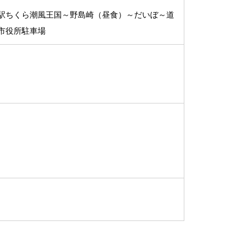
駅ちくら潮風王国～野島崎（昼食）～だいぼ～道
市役所駐車場