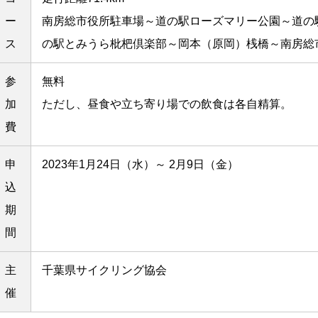
ー
南房総市役所駐車場～道の駅ローズマリー公園～道の
ス
の駅とみうら枇杷倶楽部～岡本（原岡）桟橋～南房総
参
無料
加
ただし、昼食や立ち寄り場での飲食は各自精算。
費
申
2023年1月24日（水）～ 2月9日（金）
込
期
間
主
千葉県サイクリング協会
催