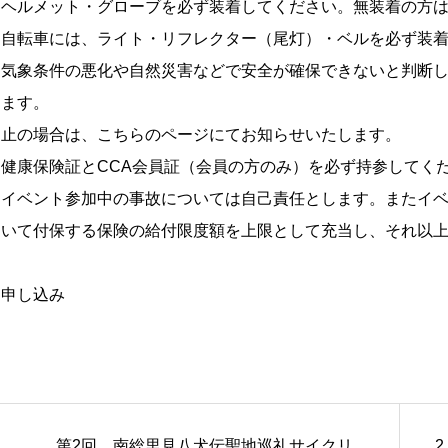
・ヘルメット・グローブを必ず装着してください。無装着の方
・自転車には、ライト・リフレクター（尾灯）・ベルを必ず装
・気象条件の悪化や自然災害などで安全が確保できないと判断
ります。
中止の場合は、こちらのページにてお知らせいたします。
・健康保険証とCCA会員証（会員の方のみ）を必ず持参してく
・イベント参加中の事故については自己責任とします。またイ
おいて付保する保険の給付限度額を上限として充当し、それ以
お申し込み
第2回 南総里見八犬伝聖地巡礼サイクリ