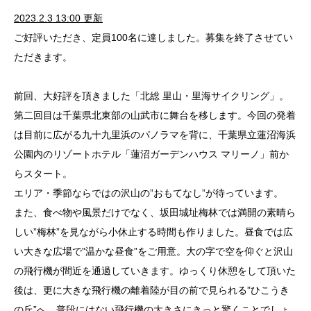
2023.2.3 13:00 更新
ご好評いただき、定員100名に達しました。募集を終了させてい
ただきます。
前回、大好評を頂きました「北総 里山・里海サイクリング」。
第二回目は千葉県北東部の山武市に舞台を移します。今回の発着
は目前に広がる九十九里浜のパノラマを背に、千葉県立蓮沼海浜
公園内のリゾートホテル「蓮沼ガーデンハウス マリーノ」前か
らスタート。
エリア・季節ならではの沢山の”おもてなし”が待っています。
また、食べ物や風景だけでなく、坂田城址梅林では満開の素晴ら
しい”梅林”を見ながら小休止する時間も作りました。昼食では広
い大きな広場で”温かな昼食”をご用意。大の字で空を仰ぐと沢山
の飛行機が間近を通過していきます。ゆっくり休憩をして頂いた
後は、更に大きな飛行機の離着陸が目の前で見られる”ひこうき
の丘”へ。普段にはない飛行機の大きさにきっと驚くことでしょ