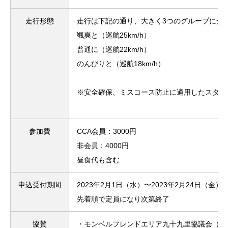
走行形態
走行は下記の通り、大きく3つのグループに分け
颯爽と（巡航25km/h）
普通に（巡航22km/h）
のんびりと（巡航18km/h）
※安全確保、ミスコース防止に適用したスタッ
参加費
CCA会員：3000円
非会員：4000円
昼食代も含む
申込受付期間
2023年2月1日（水）〜2023年2月24日（金）
先着順で定員になり次第終了
協賛
・モンベルフレンドエリア九十九里協議会（山