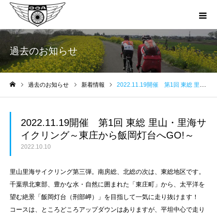
過去のお知らせ
過去のお知らせ
新着情報
2022.11.19開催 第1回 東総 里山・里海サイクリング～東庄から飯岡灯台へGO!～
ホーム
2022.11.19開催 第1回 東総 里山・里海サ
イクリング～東庄から飯岡灯台へGO!～
2022.10.10
里山里海サイクリング第三弾。南房総、北総の次は、東総地区です。
千葉県北東部、豊かな水・自然に囲まれた「東庄町」から、太平洋を
望む絶景「飯岡灯台（刑部岬）」を目指して一気に走り抜けます！
コースは、ところどころアップダウンはありますが、平坦中心で走り