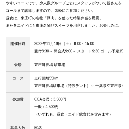
やすいコースです。少人数グループごとにスタッフがついて皆さんを
ゴールまで誘導しますので、気軽にご参加ください。
昼食は、東庄町の名物「豚肉」を使った特製弁当を用意。
また各エイドにも東庄名物びスイーツを用意しました。お楽しみに。
開催日時
2022年11月19日（土） 9:00～15:00
受付8:30～ 開会式9:00～ スタート9:30 ゴール予定15
会場
東庄町役場 駐車場
コース
走行距離55km
東庄町役場駐車場（特設テント）～ 千葉県立東庄県民の
参加費
CCA会員：3,500円
一般：4,500円
（いずれも、昼食・エイド飲食代を含みます）
募集人数
50名