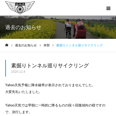
過去のお知らせ
過去のお知らせ
本部
素掘りトンネル巡りサイクリング
ホーム
素掘りトンネル巡りサイクリング
2020.12.4
Yahoo天気予報に降水確率が表示されておりませんでした。
大変失礼いたしました。
Yahoo天気では早朝に一時的に降るものの段々回復傾向の様ですの
で、決行します。