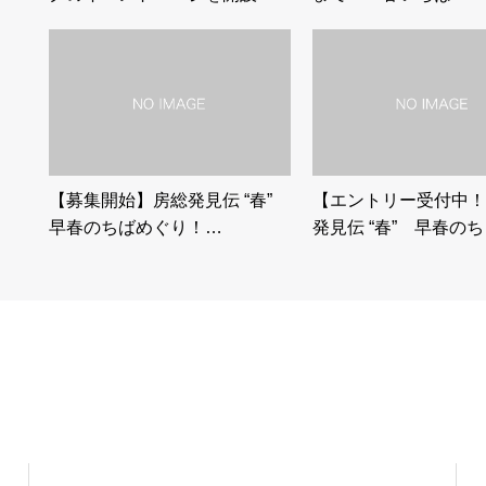
【募集開始】房総発見伝 “春”
【エントリー受付中！
早春のちばめぐり！…
発見伝 “春” 早春の