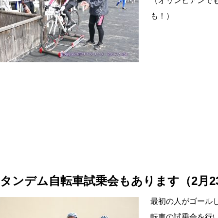
（オリンピアンで
も！）
□タンデム自転車試乗会もあります（2月2
最初の人がゴール
転車の試乗会を行