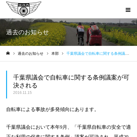
過去のお知らせ
過去のお知らせ
本部
千葉県議会で自転車に関する条例議案が可決される
ホーム
千葉県議会で自転車に関する条例議案が可
決される
2016.11.15
自転車による事故が多発傾向にあります。
千葉県議会において本年
9
月、「千葉県自転車の安全で適
正な利用の促進に関する条例」議案が可決され、平成
29