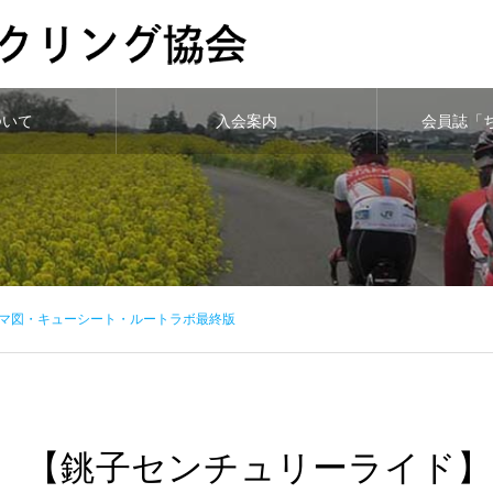
ついて
入会案内
会員誌「
マ図・キューシート・ルートラボ最終版
【銚子センチュリーライド】