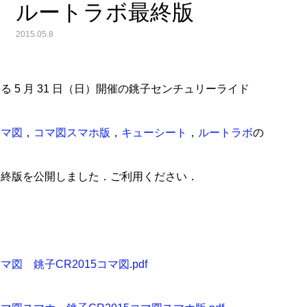
ルートラボ最終版
2015.05.8
る 5 月 31 日（日）開催の銚子センチュリーライド
コマ図
，
コマ図スマホ版
，
キューシート
，
ルートラボ
の
最終版を公開しました．ご利用ください．
マ図 銚子CR2015コマ図.pdf