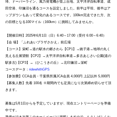
埼、ドーバーライン、風力発電機が並ぶ台地、太平洋岸自転車道、成
田空港、印旛沼を通るコースを設定しました。前半は平坦、後半はア
ップダウンもあって変化のあるコースです。100km完走できた方、次
の目標となる100マイル（160km）に挑戦してみませんか。
【開催日時】2025年6月1日（日）6:40～17:00（受付 6:00～6:40）
【会 場】「ふれあいプラザさかえ」前広場
【コース】栄町→道の駅水の郷さわら【CP1】→銚子港→地球の丸く
見える丘展望館【CP2】→太平洋岸自転車道→多古あじさい公園(道の
駅多古)【CP3】→（ひこうきの丘）→北印旛沼→栄町
コースデータ：
ridewhithGPS
【参加費】CCA会員・千葉県所属JCA会員 4,000円 上記以外 5,000円
【募集人数】先着 100名 ※期間内でも定員になり次第締め切らせて頂
きます。
募集は5月1日からを予定していますが、現在エントリーページを準備
中です。
準備ができ次第このホームページに掲載しますので、もうしばらくお