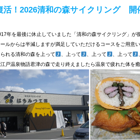
復活！2026清和の森サイクリング 開
017年を最後に休止していました「清和の森サイクリング」が復活
ケールからは半減しますが満足していただけるコースをご用意
じられる清和の森を
上って
、上って
、上って
、上って
大江戸温泉物語君津の森で走り終えましたら温泉で疲れた体を