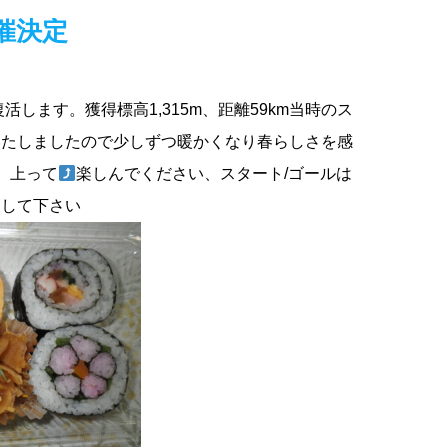
催決定
します。獲得標高1,315m、距離59km当時のス
いたしましたので少しずつ暖かくなり春らしさを感
、上って
楽しんでください、
スタート/ゴールは
癒して下さい