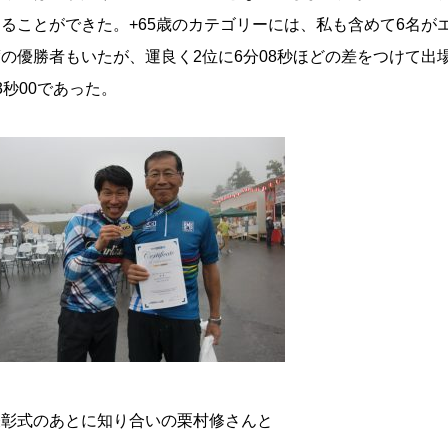
えることができた。+65歳のカテゴリーには、私も含めて6名
度の優勝者もいたが、運良く2位に6分08秒ほどの差をつけて出
3秒00であった。
表彰式のあとに知り合いの栗村修さんと