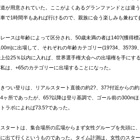
公道が用意されていた。ここがよくあるグランファンドとは違
ら車で1時間半もあれば行けるので、親族に会う楽しみも兼ねて
ースは年齢によって区分され、50歳未満の者は140?(獲得標高約
100m)に出場して、それぞれの年齢カテゴリー(19?34、35?39、40?
で上位25％以内に入れば、世界選手権大会への出場権を手にす
た私は、+65のカテゴリーに出場することになった。
つい登りは、リアルスタート直後の約2?、37?付近からの約10?
4ヶ所であったが、65?以降は登り基調で、ゴール前の300m
トラボによれば73.5?であった。
タートは、集合場所の広場からまず女性グループを先頭に、50?5
順に出て行くというものであった。タイム計測は、女性のスタ