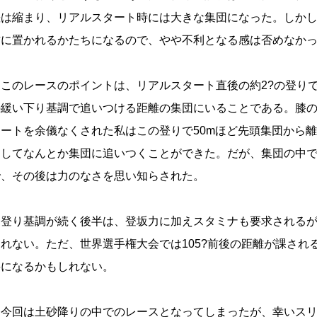
差は縮まり、リアルスタート時には大きな集団になった。しか
方に置かれるかたちになるので、やや不利となる感は否めなか
このレースのポイントは、リアルスタート直後の約2?の登り
の緩い下り基調で追いつける距離の集団にいることである。膝
タートを余儀なくされた私はこの登りで50mほど先頭集団から
用してなんとか集団に追いつくことができた。だが、集団の中で
で、その後は力のなさを思い知らされた。
登り基調が続く後半は、登坂力に加えスタミナも要求されるが
しれない。ただ、世界選手権大会では105?前後の距離が課さ
要になるかもしれない。
今回は土砂降りの中でのレースとなってしまったが、幸いスリ