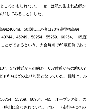
うところかもしれない。ニセコは私の生まれ故郷か
参加してみることにした。
2400m)、50歳以上の者は70?(獲得標高約
44、45?49、50?54、55?59、60?64、+65歳)
ることができるという。大会時点で69歳直前であっ
、57?付近からの約3?、65?付近からの約0.6?
ほども6％ほどの上り勾配となっていた。距離は、ル
4、55?69、60?64、+65、オープンの部、の
ート時刻に合わされていた。パレード走行中にその