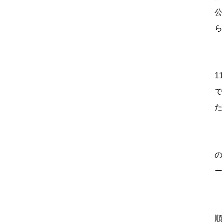
レ
1
き
の
ー
ス