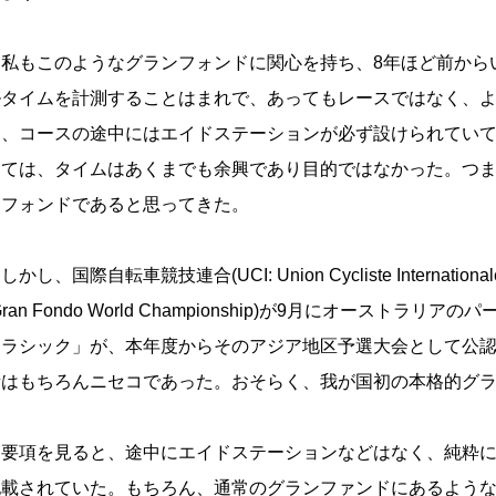
私もこのようなグランフォンドに関心を持ち、8年ほど前から
ルタイムを計測することはまれで、あってもレースではなく、
た、コースの途中にはエイドステーションが必ず設けられてい
っては、タイムはあくまでも余興であり目的ではなかった。つ
ンフォンドであると思ってきた。
かし、国際自転車競技連合(UCI: Union Cycliste Intern
Gran Fondo World Championship)が9月にオース
クラシック」が、本年度からそのアジア地区予選大会として公認さ
所はもちろんニセコであった。おそらく、我が国初の本格的グ
要項を見ると、途中にエイドステーションなどはなく、純粋に
記載されていた。もちろん、通常のグランファンドにあるよう