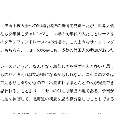
世界選手権大会への出場は諸般の事情で見送ったが、世界大会で
能なら次年度もチャレンジし、世界の同年代の人たちとレース
回のグランフォンドレースへの出場は、このようなサイクリン
る。もちろん、ニセコの大会にも、多数の外国人の参加があっ
レースというと、なんとなく息苦しさを感ずる人も多いと思う
ものだと考えれば気が楽になるかもしれない。ニセコの大会は距離
頃で足きりも緩やかなので、出走すればほとんどの人が完走で
と思われる。もとより、ニセコの付近は景勝の地である。余裕
面に足を伸ばして、北海道の初夏を思う存分楽しむこともでき